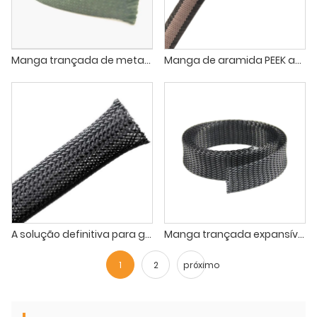
Manga trançada de meta-aramida
Manga de aramida PEEK autofechada de 260℃
A solução definitiva para gerenciamento e proteção de cabos
Manga trançada expansível PPS
1
2
próximo