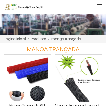
Pagina inicial
>
Produtos
>
manga trançada
MANGA TRANÇADA
Manga Trançada PET
Manga de arame trançado PET com corda