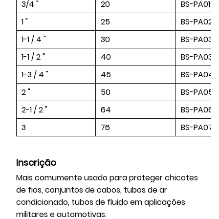
3/4 "
20
BS-PA019
1 "
25
BS-PA025
1-1 / 4 "
30
BS-PA032
1-1 / 2 "
40
BS-PA038
1-3 / 4 "
45
BS-PA045
2 "
50
BS-PA050
2-1 / 2 "
64
BS-PA064
3
76
BS-PA076
Inscrição
Mais comumente usado para proteger chicotes
de fios, conjuntos de cabos, tubos de ar
condicionado, tubos de fluido em aplicações
militares e automotivas.