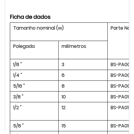
Ficha de dados
Tamanho nominal (w)
Parte No.
Polegada
milímetros
1/8 "
3
BS-PA003
1/4 "
6
BS-PA006
5/16 "
8
BS-PA008
3/8 "
10
BS-PA010
1/2 "
12
BS-PA012
5/8 "
15
BS-PA016