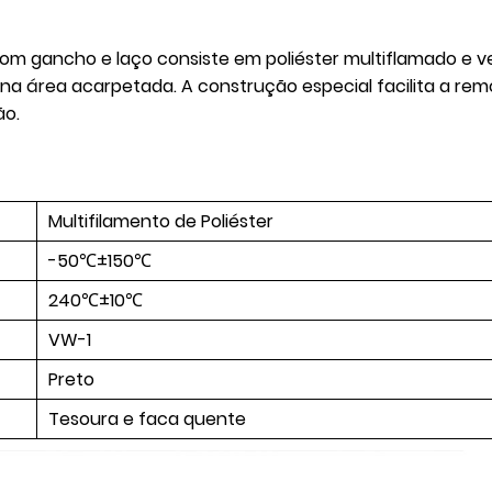
m gancho e laço consiste em poliéster multiflamado e velc
na área acarpetada. A construção especial facilita a remo
ão.
Multifilamento de Poliéster
-50℃±150℃
240℃±10℃
VW-1
Preto
Tesoura e faca quente