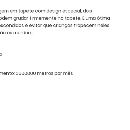
m em tapete com design especial, dois
dem grudar firmemente no tapete. É uma ótima
 escondidos e evitar que crianças tropecem neles
ção os mordam.
a
mento:
3000000 metros por mês