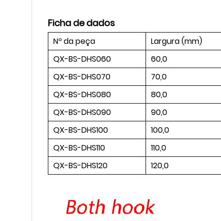
Ficha de dados
Nº da peça
Largura (mm)
QX-BS-DHS060
60,0
QX-BS-DHS070
70,0
QX-BS-DHS080
80,0
QX-BS-DHS090
90,0
QX-BS-DHS100
100,0
QX-BS-DHS110
110,0
QX-BS-DHS120
120,0