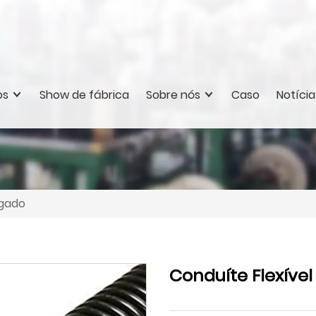
os
Show de fábrica
Sobre nós
Caso
Notícia
ugado
Conduíte Flexíve