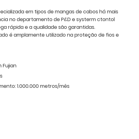
cializada em tipos de mangas de cabos há mais
ncia no departamento de P&D e systerm ctontol
ega rápida e a qualidade são garantidas.
ado é amplamente utilizado na proteção de fios e
n Fujian
as
mento:
1.000.000 metros/mês